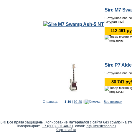
Sire M7 Sw
5-струнная бас-г
натуральный
112 491 р
Sire P7 Ald
5-струнная бас-г
80 741 ру
Страница:
1-10
|
10-20
|
Все позиции
6 © Все права защищены. Копирование материалов с сайта без ссылки на эт
Телефон/факс:
+7 (800) 301-40-21
, email:
in@1musicshop.ru
Карта сайта