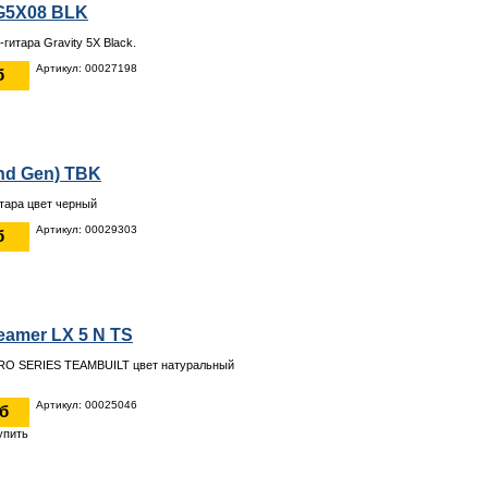
G5X08 BLK
гитара Gravity 5X Black.
Артикул: 00027198
б
2nd Gen) TBK
итара цвет черный
Артикул: 00029303
б
eamer LX 5 N TS
PRO SERIES TEAMBUILT цвет натуральный
Артикул: 00025046
уб