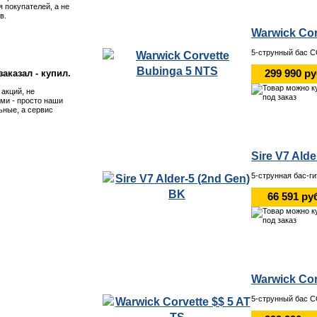
я покупателей, а не
в.
Warwick Cor
5-струнный бас C
299 990 р
аказал - купил.
 акций, не
ми - просто наши
ьные, а сервис
Sire V7 Ald
5-струнная бас-г
66 591 ру
Warwick Cor
5-струнный бас C