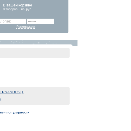
В вашей корзине
0
товаров:
на
руб
Регистрация
ERNANDES [1]
и
не
-
популярности