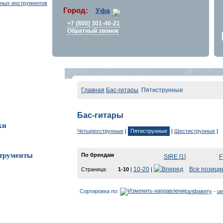
Город:
Уфа
+7 (800) 301-40-21
Обратный звонок
Главная
Бас-гитары
Пятиструнные
Бас-гитары
ки
Четырехструнные
|
Пятиструнные
|
Шестиструнные
|
трументы
По брендам
SIRE [1]
F
10-20
Все позици
Страница:
1-10
|
|
Сортировка по:
алфавиту
-
це