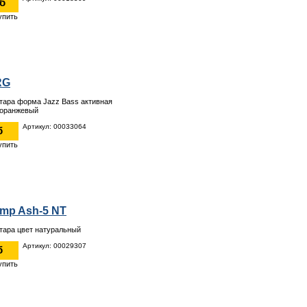
уб
RG
итара форма Jazz Bass активная
 оранжевый
Артикул: 00033064
б
amp Ash-5 NT
итара цвет натуральный
Артикул: 00029307
б