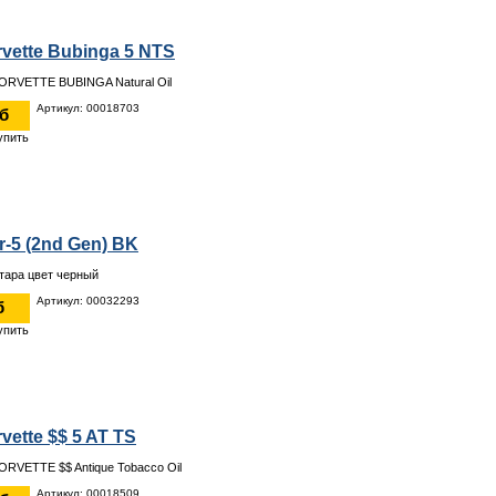
vette Bubinga 5 NTS
ORVETTE BUBINGA Natural Oil
Артикул: 00018703
уб
er-5 (2nd Gen) BK
итара цвет черный
Артикул: 00032293
б
vette $$ 5 AT TS
ORVETTE $$ Antique Tobacco Oil
Артикул: 00018509