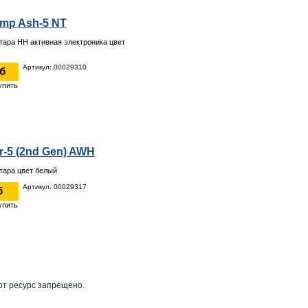
amp Ash-5 NT
итара HH активная электроника цвет
Артикул: 00029310
уб
er-5 (2nd Gen) AWH
итара цвет белый
Артикул: 00029317
б
от ресурс запрещено.