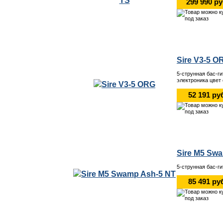
299 990 р
Sire V3-5 O
5-струнная бас-г
электроника цвет
52 191 ру
Sire M5 Sw
5-струнная бас-г
85 491 ру