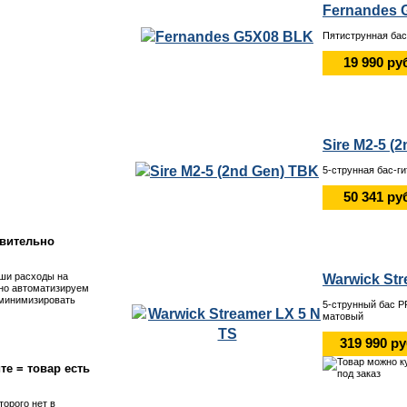
Fernandes 
Пятиструнная бас-
19 990 ру
Sire M2-5 (
5-струнная бас-г
!
50 341 ру
вительно
ши расходы на
Warwick Str
но автоматизируем
 минимизировать
5-струнный бас 
матовый
319 990 р
те = товар есть
торого нет в