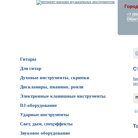
Город
+7 (80
Обрат
Каталог товаров
Г
Гитары
Для гитар
С
Духовые инструменты, скрипки
Ка
ги
Дисклавиры, пианино, рояли
Электронные клавишные инструменты
П
DJ-оборудование
С
Ударные инструменты
Свет, дым, спецэффекты
Т
Звуковое оборудование