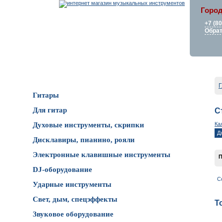
Город
+7 (8
Обрат
Каталог товаров
Г
Гитары
Для гитар
С
Ка
Духовые инструменты, скрипки
Д
Дисклавиры, пианино, рояли
Электронные клавишные инструменты
П
DJ-оборудование
С
Ударные инструменты
Свет, дым, спецэффекты
Т
Звуковое оборудование