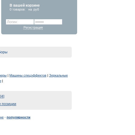
В вашей корзине
0
товаров:
на
руб
Регистрация
боры
зеры
|
Машины спецэффектов
|
Зеркальные
и
|
[4]
е позиции
не
-
популярности