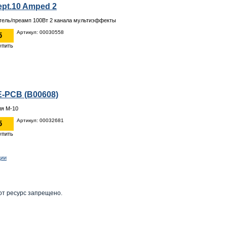
ept.10 Amped 2
тель/преамп 100Вт 2 каналa мультиэффекты
Артикул: 00030558
б
E-PCB (B00608)
ля M-10
Артикул: 00032681
б
ции
от ресурс запрещено.