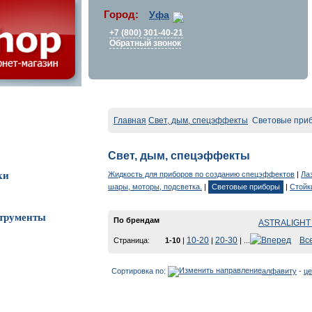
Город:
Уфа
+7 (800) 301-40-21
Обратный звонок
Главная
Свет, дым, спецэффекты
Световые при
Свет, дым, спецэффекты
Жидкость для приборов по созданию спецэффектов
|
Ла
ки
шары, моторы, подсветка.
|
Световые приборы
|
Стойк
трументы
По брендам
ASTRALIGHT 
10-20
20-30
Вс
Страница:
1-10
|
|
| ...
Сортировка по:
алфавиту
-
це