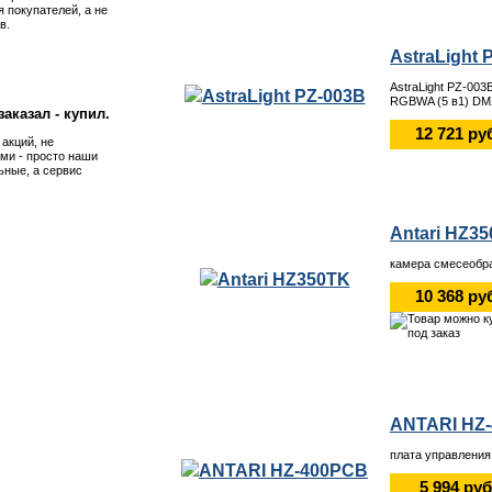
я покупателей, а не
в.
AstraLight 
AstraLight PZ-00
RGBWA (5 в1) DM
аказал - купил.
12 721 ру
 акций, не
ми - просто наши
ьные, а сервис
Antari HZ3
камера смесеобр
10 368 ру
ANTARI HZ
плата управления
5 994 руб