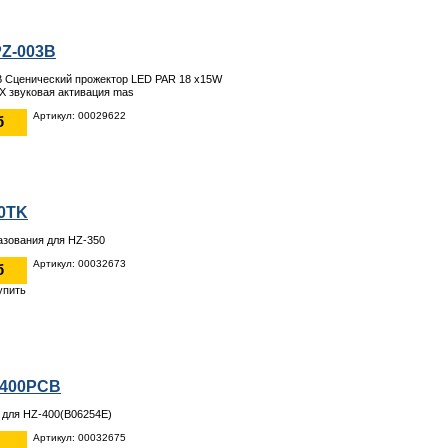
PZ-003B
3B Сценический прожектор LED PAR 18 х15W
X звуковая активация mas
Артикул: 00029622
б
50TK
азования для HZ-350
Артикул: 00032673
б
-400PCB
 для HZ-400(B06254E)
Артикул: 00032675