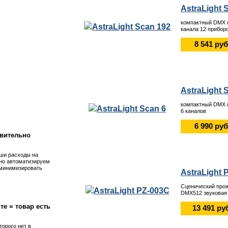
AstraLight 
компактный DMX к
канала 12 прибор
8 541 руб
AstraLight 
!
компактный DMX п
6 каналов
6 990 руб
вительно
ши расходы на
но автоматизируем
 минимизировать
AstraLight 
Сценический про
DMX512 звуковая 
те = товар есть
13 491 ру
торого нет в