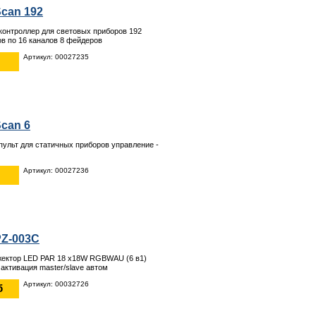
Scan 192
онтроллер для световых приборов 192
ов по 16 каналов 8 фейдеров
Артикул: 00027235
Scan 6
ульт для статичных приборов управление -
Артикул: 00027236
PZ-003C
жектор LED PAR 18 х18W RGBWAU (6 в1)
активация master/slave автом
Артикул: 00032726
б