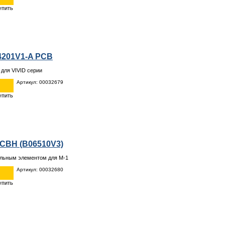
4201V1-A PCB
 для VIVID серии
Артикул: 00032679
PCBH (B06510V3)
ельным элементом для M-1
Артикул: 00032680