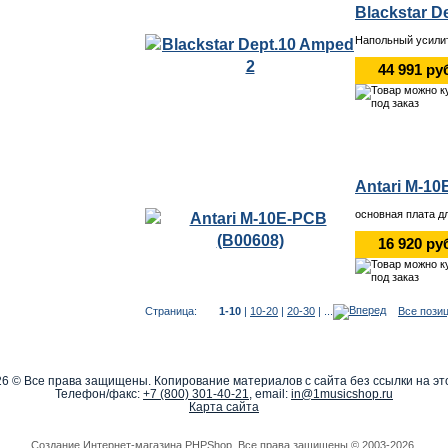
Blackstar D
Напольный усили
44 991 ру
Antari M-10
основная плата д
16 920 ру
Страница:
1-10
|
10-20
|
20-30
| ...
Все пози
6 © Все права защищены. Копирование материалов с сайта без ссылки на эт
Телефон/факс:
+7 (800) 301-40-21
, email:
in@1musicshop.ru
Карта сайта
Создание Интернет-магазина
PHPShop
. Все права защищены © 2003-2026.