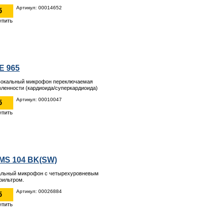
Артикул: 00014652
б
E 965
вокальный микрофон переключаемая
ленности (кардиоида/суперкардиоида)
Артикул: 00010047
б
MS 104 BK(SW)
альный микрофон с четырехуровневым
фильтром.
Артикул: 00026884
б