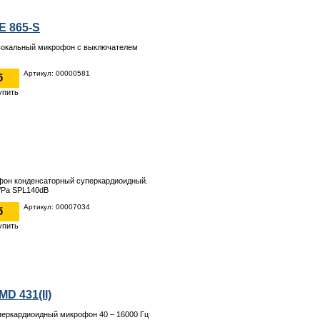
E 865-S
вокальный микрофон с выключателем
Артикул: 00000581
б
фон конденсаторный суперкардиоидный.
/Pa SPL140dB
Артикул: 00007034
б
MD 431(II)
еркардиоидный микрофон 40 – 16000 Гц