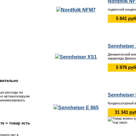
Nordfolk N
подвесной конден
5 841 руб
Sennheiser
Динамический во
кардиоида Диапаз
!
5 976 руб
вительно
ши расходы на
Sennheiser 
но автоматизируем
 минимизировать
Конденсаторный 
31 341 ру
те = товар есть
торого нет в