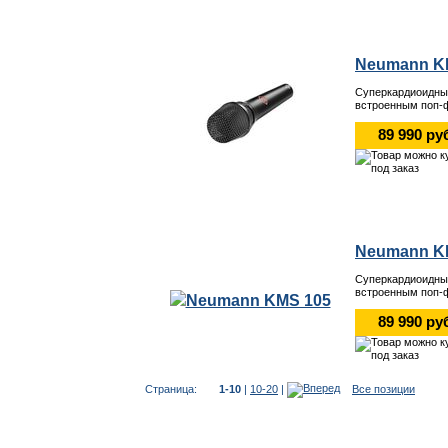
Neumann K
Суперкардиоидны
встроенным поп-
89 990 ру
Neumann K
Суперкардиоидны
встроенным поп-
89 990 ру
Страница:
1-10
|
10-20
|
Все позиции