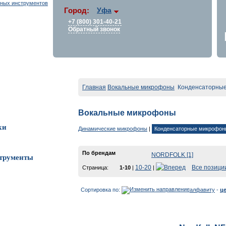
Город:
Уфа
+7 (800) 301-40-21
Обратный звонок
Главная
Вокальные микрофоны
Конденсаторны
Вокальные микрофоны
ки
Динамические микрофоны
|
Конденсаторные микрофон
По брендам
NORDFOLK [1]
трументы
10-20
Все позици
Страница:
1-10
|
|
Сортировка по:
алфавиту
-
ц