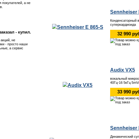
я покупателей, а не
в.
Sennheiser 
Конденсаторный 
суперкардиоида
аказал - купил.
32 990 ру
 акций, не
ми - просто наши
ьные, а сервис
Audix VX5
вокальный микро
40Гц-16 5кГц 5mV
33 990 ру
Sennheiser 
Динамический суп