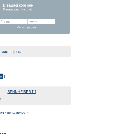
В вашей корзине
0
товаров:
на
руб
Регистрация
е микрофоны
ы
|
SENNHEISER [1]
и
ене
-
популярности