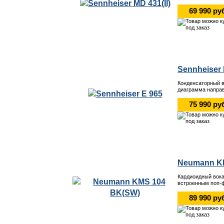
69 990 ру
Sennheiser 
Конденсаторный 
диаграмма направ
75 990 ру
Neumann K
Кардиоидный вок
встроенным поп-
89 990 ру