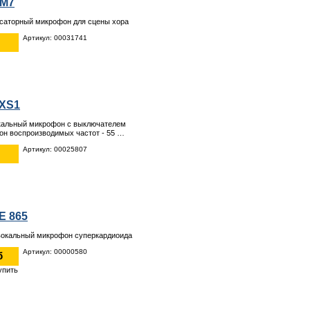
FM7
саторный микрофон для сцены хора
Артикул: 00031741
 XS1
кальный микрофон с выключателем
он воспроизводимых частот - 55 …
Артикул: 00025807
E 865
вокальный микрофон суперкардиоида
Артикул: 00000580
б