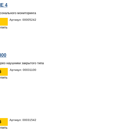
IE 4
сонального мониторинга
Артикул: 00005242
300
рео наушники закрытого типа
Артикул: 00031100
б
Артикул: 00031542
б