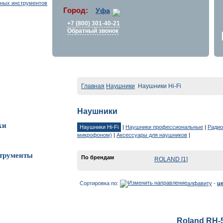
Город:
Уфа
+7 (800) 301-40-21
Обратный звонок
Главная
Наушники
Наушники Hi-Fi
Наушники
ки
Наушники Hi-Fi
|
Наушники профессиональные
|
Ради
микрофоном)
|
Аксессуары для наушников
|
трументы
По брендам
ROLAND [1]
Сортировка по:
алфавиту
-
ц
Roland RH-