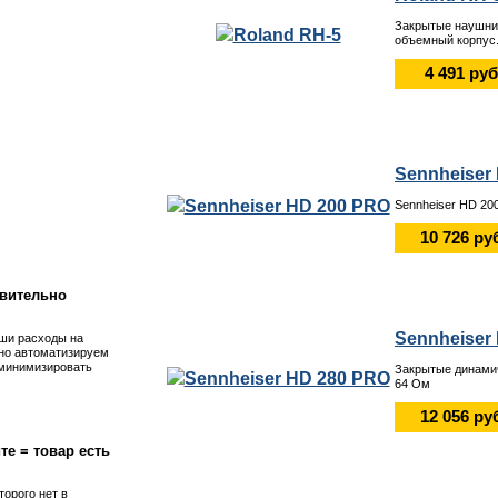
Закрытые наушни
объемный корпус
4 491 руб
Sennheiser
Sennheiser HD 20
!
10 726 ру
вительно
Sennheiser
ши расходы на
но автоматизируем
 минимизировать
Закрытые динамич
64 Ом
12 056 ру
те = товар есть
торого нет в