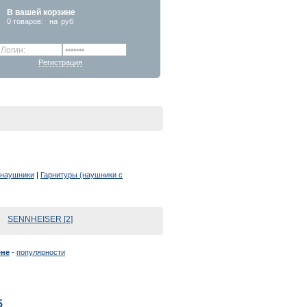
В вашей корзине
0
товаров:
на
руб
Регистрация
онаушники
|
Гарнитуры (наушники с
SENNHEISER [2]
ене
-
популярности
5