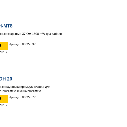
H-MT8
рные закрытые 37 Ом 1600 mW два кабеля
Артикул: 00027697
б
DH 20
ные наушники премиум класса для
ктирования и микширования
Артикул: 00027677
б