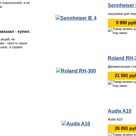
я покупателей, а не
Sennheiser 
в.
наушники для пер
9 990 руб
аказал - купил.
 акций, не
ми - просто наши
ьные, а сервис
Roland RH-
Динамические сте
21 591 ру
Audix A10
Audix A10
26 091 ру