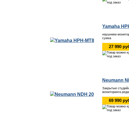
Yamaha HP
наушники монито
сумка
27 990 ру
Neumann N
Закрытые студий
мониторинга реда
69 990 ру