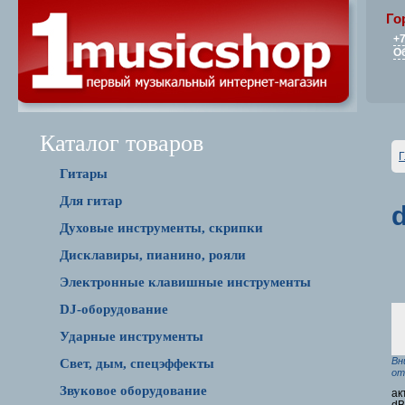
Го
+7
О
Каталог товаров
Г
Гитары
Для гитар
Духовые инструменты, скрипки
Дисклавиры, пианино, рояли
Электронные клавишные инструменты
DJ-оборудование
Ударные инструменты
Вн
Свет, дым, спецэффекты
от
Звуковое оборудование
ак