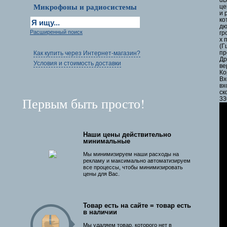
dB
Микрофоны и радиосистемы
це
и 
ко
дю
Расширенный поиск
гр
х 
(Г
пр
Как купить через Интернет-магазин?
Др
Условия и стоимость доставки
ве
Ко
Вх
вх
ск
Первым быть просто!
33
Наши цены действительно
минимальные
Мы минимизируем наши расходы на
рекламу и максимально автоматизируем
все процессы, чтобы минимизировать
цены для Вас.
Товар есть на сайте = товар есть
в наличии
Мы удаляем товар, которого нет в