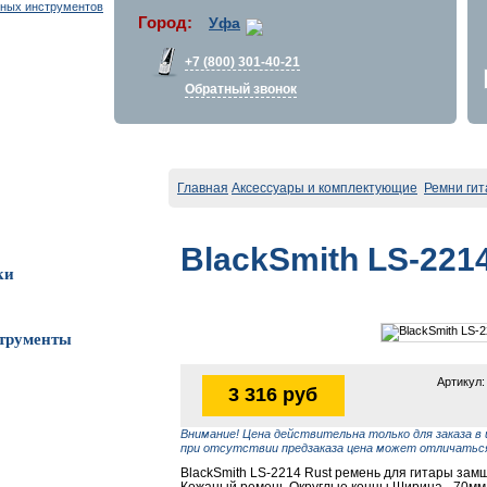
Город:
Уфа
+7 (800) 301-40-21
Обратный звонок
Главная
Аксессуары и комплектующие
Ремни ги
BlackSmith LS-221
ки
трументы
Артикул:
3 316 руб
Внимание! Цена действительна только для заказа в 
при отсутствии предзаказа цена может отличаться
BlackSmith LS-2214 Rust ремень для гитары зам