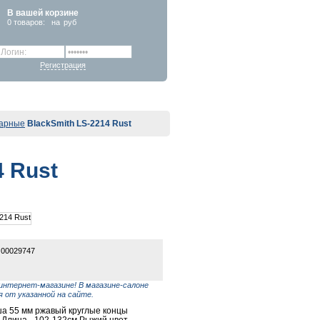
В вашей корзине
0
товаров:
на
руб
Регистрация
тарные
BlackSmith LS-2214 Rust
4 Rust
 00029747
интернет-магазине! В магазине-салоне
 от указанной на сайте.
ша 55 мм ржавый круглые концы