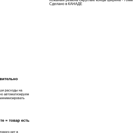
Кожаный ремень Округлые концы Ширина - 70мм 
Сделано в КАНАДЕ
!
вительно
ши расходы на
но автоматизируем
 минимизировать
те = товар есть
торого нет в