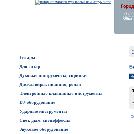
Город
+7 (80
Обрат
Каталог товаров
Г
Гитары
Для гитар
Б
Духовые инструменты, скрипки
Ч
Дисклавиры, пианино, рояли
П
Электронные клавишные инструменты
DJ-оборудование
С
Ударные инструменты
С
Свет, дым, спецэффекты
Звуковое оборудование